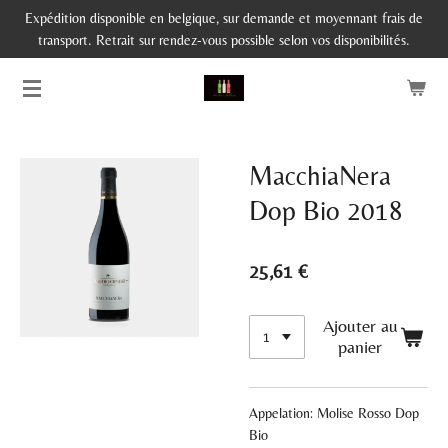
Expédition disponible en belgique, sur demande et moyennant frais de
Passer
transport. Retrait sur rendez-vous possible selon vos disponibilités.
au
contenu
principal
MacchiaNera
Dop Bio 2018
25,61 €
Ajouter au
panier
Appelation: Molise Rosso Dop
Bio