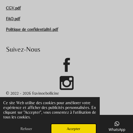
CGV.pdf
FAQ.pdf
Politique de confidentialité.pdf
Suivez-Nous
© 2022 - 2026 fravinoebollicine
Propulsé par
Webador
Ce site Web utilise des cookies pour améliorer votre
expérience et afficher des publicités personnalisées. En
cliquant sur "Accepter", vous consentez à l'utilisation de
tous les cookies.
Refuser
Accepter
E-mail
Téléphone
Carte
Facebook
WhatsApp