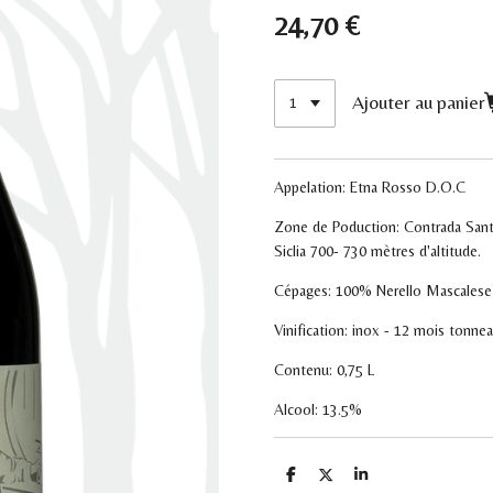
24,70 €
Ajouter au panier
Appelation:
Etna Rosso D.O.C
Zone de Poduction:
Contrada Santo
Siclia
700- 730
mètres d'altitude.
Cépages: 100% Nerello Mascales
Vinification: inox - 12 mois tonne
Contenu: 0,75 L
Alcool: 13.5%
P
P
P