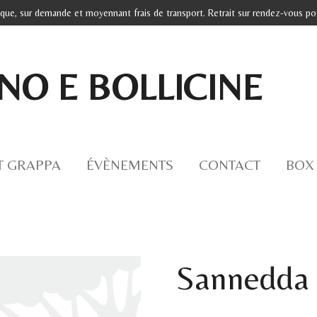
ique, sur demande et moyennant frais de transport. Retrait sur rendez-vous poss
INO E BOLLICINE
T GRAPPA
ÉVÈNEMENTS
CONTACT
BOX
Sannedda 