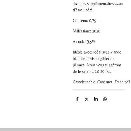
six mois supplémentaires avant
d’être libéré.
Contenu: 0,75 L
Milléssime: 2020
Alcool: 13,5%
Idéale avec:
Idéal avec viande
blanche, rôtis et gibier de
plumes. Nous vous suggérons
de le servir à 18-20 °C.
Castelvecchio_Cabernet_Franc.pdf
P
P
P
P
a
a
a
a
r
r
r
r
t
t
t
t
a
a
a
a
g
g
g
g
e
e
e
e
r
r
r
r