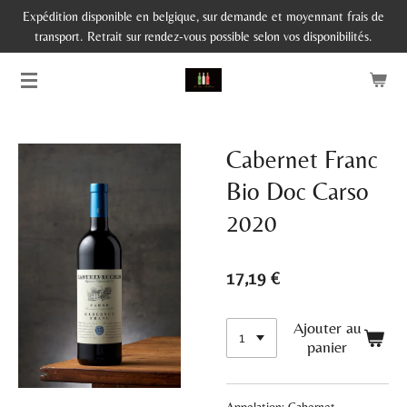
Expédition disponible en belgique, sur demande et moyennant frais de
Passer
transport. Retrait sur rendez-vous possible selon vos disponibilités.
au
contenu
principal
Cabernet Franc
Bio Doc Carso
2020
17,19 €
Ajouter au
panier