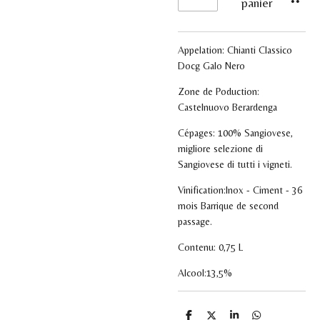
panier
Appelation:
Chianti Classico
Docg Galo Nero
Zone de Poduction:
Castelnuovo Berardenga
Cépages:
100% Sangiovese,
migliore selezione di
Sangiovese di tutti i vigneti.
Vinification:Inox - Ciment - 36
mois Barrique de second
passage.
Contenu: 0,75 L
Alcool:13,5%
P
P
P
P