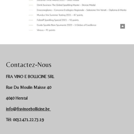
Contactez-Nous
FRA VINO E BOLLICINE SRL
Rue Du Moulin Maisse 40
4040 Herstal
info@fravinoebollicine.be
Tél: 0032.471.22.73.19