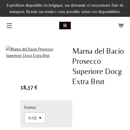
Expédition disponible en belgique, sur demande et moyennant frais de
Passer
transport. Retrait sur rendez-vous possible selon vos disponibilités.
au
contenu
principal
Marna del Bacio
Prosecco
Superiore Docg
Extra Brut
18,37 €
Format