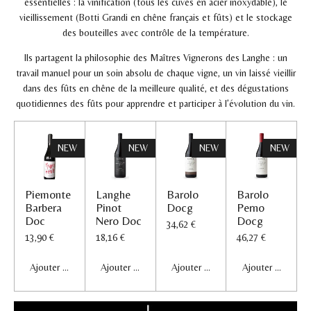
essentielles : la vinification (tous les cuves en acier inoxydable), le
vieillissement (Botti Grandi en chêne français et fûts) et le stockage
des bouteilles avec contrôle de la température.
Ils partagent la philosophie des Maîtres Vignerons des Langhe : un
travail manuel pour un soin absolu de chaque vigne, un vin laissé vieillir
dans des fûts en chêne de la meilleure qualité, et des dégustations
quotidiennes des fûts pour apprendre et participer à l’évolution du vin.
NEW
NEW
NEW
NEW
Piemonte
Langhe
Barolo
Barolo
Barbera
Pinot
Docg
Perno
Doc
Nero Doc
Docg
34,62 €
13,90 €
18,16 €
46,27 €
Ajouter au panier
Ajouter au panier
Ajouter au panier
Ajouter au panier