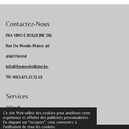
Contactez-Nous
FRA VINO E BOLLICINE SRL
Rue Du Moulin Maisse 40
4040 Herstal
info@fravinoebollicine.be
Tél: 0032.471.22.73.19
Services
CGV.pdf
Ce site Web utilise des cookies pour améliorer votre
expérience et afficher des publicités personnalisées.
FAQ.pdf
En cliquant sur "Accepter", vous consentez à
l'utilisation de tous les cookies.
Politique de confidentialité.pdf